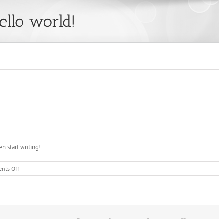
ello world!
en start writing!
on
nts Off
Hello
world!